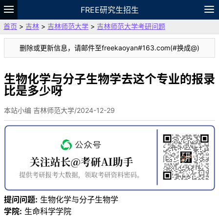
FREE研究生招生
首页
>
吉林
>
吉林师范大学
>
吉林师范大学考研问题
题库
故事
专题
APP
笔记
论坛
删除或更新信息，请邮件至freekaoyan#163.com(#换成@)
VIP
资料
生物化学与分子生物学去这个专业的报录
比是多少呀
本站小编 吉林师范大学/2024-12-29
提问问题:
生物化学与分子生物学
学院:
生命科学学院