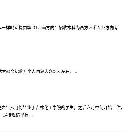
要求与去年一样吗回复内容:01西画方向：招收本科为西方艺术专业方向考
美术大概会招收几个人回复内容:5人左右。 ...
师您好，我是去年六月份毕业于吉林化工学院的学生，之后六月中旬开始工作，
按近选择报 ...