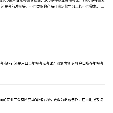
500余所院校考研专业课、200多种职业资格考试、1100多种经典
是考前冲刺等，不同类型的产品可满足您学习上的不同需求。 ...
考点是四平报考点吗？还是户口当地报考点考试？回复内容:选择户口所在地报考
107美术方向的专业二会有所变动吗回复内容:更改为命题创作，在当地报考点