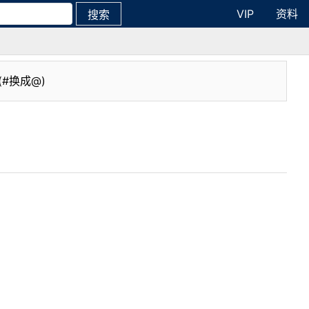
VIP
资料
搜索
(#换成@)