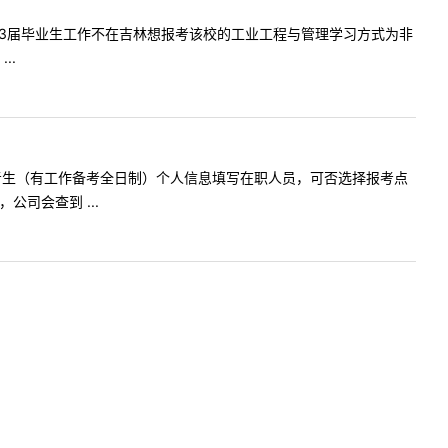
容:我是23届毕业生工作不在吉林想报考该校的工业工程与管理学习方式为非
..
、在职备考考生（有工作备考全日制）个人信息填写在职人员，可否选择报考点
司会查到 ...