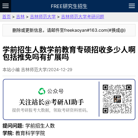
FREE研究生招生
首页
>
吉林
>
吉林师范大学
>
吉林师范大学考研问题
题库
故事
专题
APP
笔记
论坛
删除或更新信息，请邮件至freekaoyan#163.com(#换成@)
VIP
资料
学前招生人数学前教育专硕招收多少人啊
包括推免吗有扩展吗
本站小编 吉林师范大学/2024-12-29
提问问题:
学前招生人数
学院:
教育科学学院