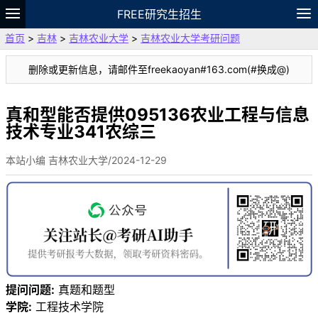
FREE研究生招生
首页
>
吉林
>
吉林农业大学
>
吉林农业大学考研问题
题库
故事
专题
APP
笔记
论坛
删除或更新信息，请邮件至freekaoyan#163.com(#换成@)
VIP
资料
真和型能否提供095136农业工程与信息
技术专业341农综三
本站小编 吉林农业大学/2024-12-29
提问问题:
真题和题型
学院:
工程技术学院