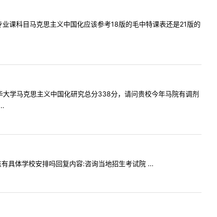
问内容:专业课科目马克思主义中国化应该参考18版的毛中特课表还是21版的
一志愿清华大学马克思主义中国化研究总分338分，请问贵校今年马院有调剂
.
考点有具体学校安排吗回复内容:咨询当地招生考试院 ...