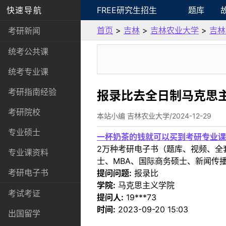
快速导航
FREE研究生招生
题库
首页
>
吉林
>
吉林农业大学
>
吉林
考研新闻
统考公共课
统考专业课
考研指南经验
报录比去全日制马克思
考研院校
本站小编 吉林农业大学/2024-12-29
专业硕士
一杯奶茶的钱就可以买到考研专业课
2万种考研电子书（题库、视频、全
专业课资料
士、MBA、国际商务硕士、新闻传播
考研电子书
提问问题:
报录比
学院:
马克思主义学院
考试考证
提问人:
19***73
时间:
2023-09-20 15:03
出国留学