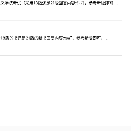
思主义学院考试书采用18版还是21版回复内容:你好，参考新版即可 ...
校考18版的书还是21版的新书回复内容:你好，参考新版即可。 ...