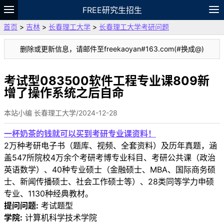
FREE研究生招生
首页
>
吉林
>
长春理工大学
>
长春理工大学考研问题
题库
故事
专题
APP
笔记
论坛
删除或更新信息，请邮件至freekaoyan#163.com(#换成@)
VIP
资料
考试型083500软件工程专业课809新
增了操作系统之后自命
本站小编 长春理工大学/2024-12-28
一杯奶茶的钱就可以买到考研专业课资料！
2万种考研电子书（题库、视频、全套资料）及历年真题，涵
盖547所院校4万余个考研考博专业科目、考研公共课（政治
英语数学）、40种专业硕士（金融硕士、MBA、国际商务硕
士、新闻传播硕士、社会工作硕士等）、28类同等学力申硕
专业、1130种经典教材。
提问问题:
考试题型
学院:
计算机科学技术学院