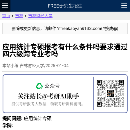
FREE研究生招生
首页
>
吉林
>
吉林财经大学
题库
故事
专题
APP
笔记
论坛
删除或更新信息，请邮件至freekaoyan#163.com(#换成@)
VIP
资料
应用统计专硕报考有什么条件吗要求通过
四六级跨专业考吗
本站小编 吉林财经大学/2025-01-04
提问问题:
应用统计专硕
学院: