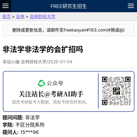
FREE研究生招生
首页
>
吉林
>
吉林财经大学
题库
故事
专题
APP
笔记
论坛
删除或更新信息，请邮件至freekaoyan#163.com(#换成@)
VIP
资料
非法学非法学的会扩招吗
本站小编 吉林财经大学/2025-01-04
提问问题:
非法学
学院:
不区分院系所
提问人:
15***96