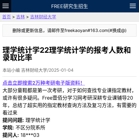
FREE研究生招生
首页
>
吉林
>
吉林财经大学
题库
故事
专题
APP
笔记
论坛
删除或更新信息，请邮件至freekaoyan#163.com(#换成@)
VIP
资料
理学统计学22理学统计学的报考人数和
录取比率
本站小编 吉林财经大学/2025-01-04
点击立即搜索2万种考研电子版资料！
大部分童鞋都是第一次考研，对于如何查找专业课指定教材，
或许有很多疑问。Free壹佰分学习网考研深耕专业课辅导20
年，总结了超实用的指定教材查询方法及复习方法，有需要的
看过来
提问问题:
理学统计学
学院:
不区分院系所
提问人:
18***03