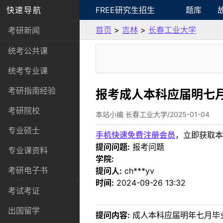
快速导航
FREE研究生招生
题库
首页
>
吉林
>
长春工业大学
考研新闻
统考公共课
统考专业课
考研指南经验
报考成人本科应届明七月
考研院校
本站小编 长春工业大学/2025-01-04
专业硕士
手机快速免费注册会员
，立即获取本
提问问题:
报考问题
专业课资料
学院:
考研电子书
提问人:
ch***yv
时间:
2024-09-26 13:32
考试考证
出国留学
提问内容:
成人本科应届明年七月毕