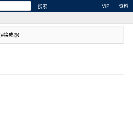
VIP
资料
搜索
(#换成@)