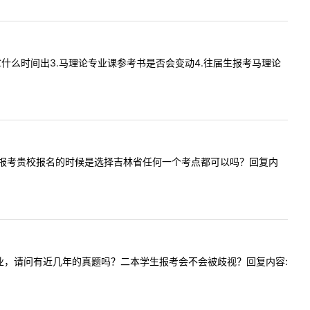
.招生简章什么时间出3.马理论专业课参考书是否会变动4.往届生报考马理论
师，您好，报考贵校报名的时候是选择吉林省任何一个考点都可以吗？回复内
的化工专业，请问有近几年的真题吗？二本学生报考会不会被歧视？回复内容: