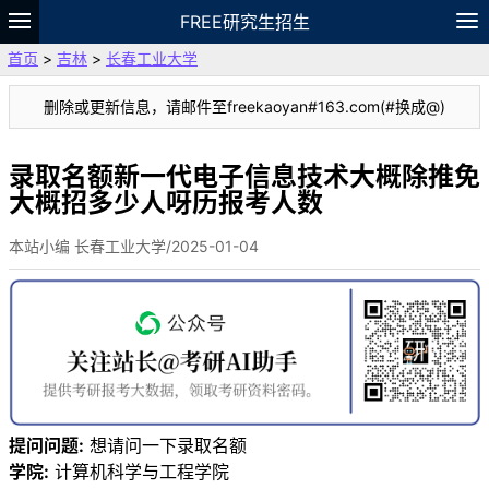
FREE研究生招生
首页
>
吉林
>
长春工业大学
题库
故事
专题
APP
笔记
论坛
删除或更新信息，请邮件至freekaoyan#163.com(#换成@)
VIP
资料
录取名额新一代电子信息技术大概除推免
大概招多少人呀历报考人数
本站小编 长春工业大学/2025-01-04
提问问题:
想请问一下录取名额
学院:
计算机科学与工程学院