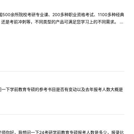
500余所院校考研专业课、200多种职业资格考试、1100多种经典
是考前冲刺等，不同类型的产品可满足您学习上的不同需求。 ...
:老师我想问一下学前教育专硕的参考书目是否有变动以及去年报考人数大概是
提问内容:老师你好，我想问一下24考研学前教育专硕报考人数是多少，报录比