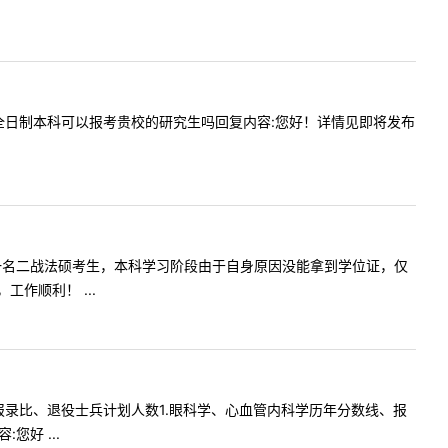
下专升本全日制本科可以报考贵校的研究生吗回复内容:您好！详情见即将发布
您好！我是一名二战法硕考生，本科学习阶段由于自身原因没能拿到学位证，仅
作顺利！ ...
格、往年报录比、退役士兵计划人数1.眼科学、心血管内科学历年分数线、报
好 ...