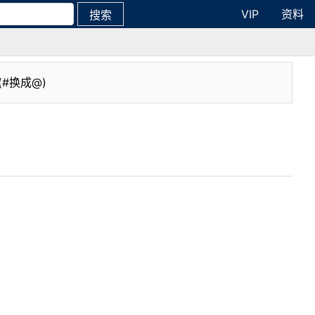
VIP
资料
搜索
(#换成@)