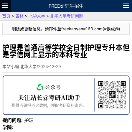
FREE研究生招生
首页
>
吉林
>
北华大学
>
北华大学考研问题
题库
故事
专题
APP
笔记
论坛
删除或更新信息，请邮件至freekaoyan#163.com(#换成@)
VIP
资料
护理是普通高等学校全日制护理专升本但
是学信网上显示的本科专业
本站小编 北华大学/2024-12-29
提问问题:
护理
学院: