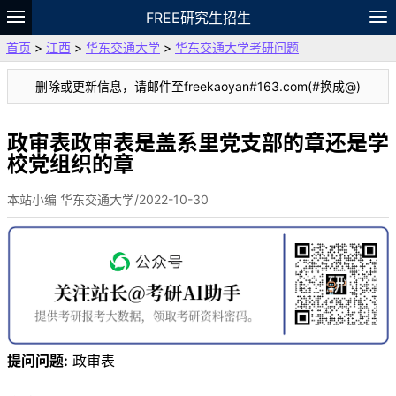
FREE研究生招生
首页
>
江西
>
华东交通大学
>
华东交通大学考研问题
题库
故事
专题
APP
笔记
论坛
删除或更新信息，请邮件至freekaoyan#163.com(#换成@)
VIP
资料
政审表政审表是盖系里党支部的章还是学
校党组织的章
本站小编 华东交通大学/2022-10-30
提问问题:
政审表