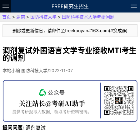
FREE研究生招生
首页
>
湖南
>
国防科技大学
>
国防科学技术大学考研问题
题库
故事
专题
APP
笔记
论坛
删除或更新信息，请邮件至freekaoyan#163.com(#换成@)
VIP
资料
调剂复试外国语言文学专业接收MTI考生
的调剂
本站小编 国防科技大学/2022-11-07
提问问题:
调剂复试