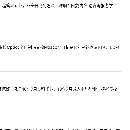
报考贵校工程管理专业，非全日制的怎么上课啊？回复内容:请咨询报考学
以报考贵校Mpacc全日制吗贵校Mpacc全日制是几年制的回复内容:可以报
容:老师您好，我是16年7月专科毕业，19年7月成人本科毕业，报考贵校