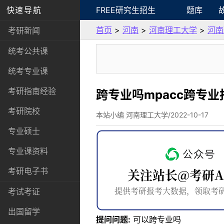
快速导航
FREE研究生招生
题库
首页
>
河南
>
河南理工大学
>
河南
考研新闻
统考公共课
统考专业课
考研指南经验
跨专业吗mpacc跨专业
考研院校
本站小编 河南理工大学/2022-10-17
专业硕士
专业课资料
考研电子书
考试考证
出国留学
提问问题:
可以跨专业吗