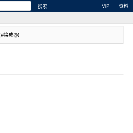
VIP
资料
搜索
(#换成@)