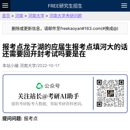
FREE研究生招生
首页
>
河南
>
河南大学
>
河南大学考研问题
题库
故事
专题
APP
笔记
论坛
删除或更新信息，请邮件至freekaoyan#163.com(#换成@)
VIP
资料
报考点龙子湖的应届生报考点填河大的话
还需要回开封考试吗要是在
本站小编 河南大学/2022-10-17
提问问题:
报考点