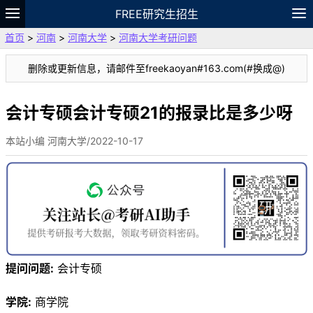
FREE研究生招生
首页
>
河南
>
河南大学
>
河南大学考研问题
题库
故事
专题
APP
笔记
论坛
删除或更新信息，请邮件至freekaoyan#163.com(#换成@)
VIP
资料
会计专硕会计专硕21的报录比是多少呀
本站小编 河南大学/2022-10-17
提问问题:
会计专硕
学院:
商学院