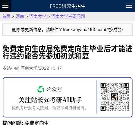
FREE研究生招生
首页
>
河南
>
河南大学
>
河南大学考研问题
题库
故事
专题
APP
笔记
论坛
删除或更新信息，请邮件至freekaoyan#163.com(#换成@)
VIP
资料
免费定向生应届免费定向生毕业后才能进
行违约能否先参加初试和复
本站小编 河南大学/2022-10-17
提问问题:
免费定向生