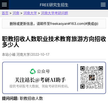
FREE研究生招生
首页
>
河南
>
河南大学
>
河南大学考研问题
题库
故事
专题
APP
笔记
论坛
删除或更新信息，请邮件至freekaoyan#163.com(#换成@)
VIP
资料
职教招收人数职业技术教育旅游方向招收
多少人
本站小编 河南大学/2022-10-17
提问问题:
职教招收人数