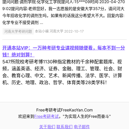
提问问题:调剂学院:化学化工学院提问人:15***09时间:2020-04-270
9:02提问内容:老师您好，我一志愿报的是安徽大学357分，请问河大
今年招收化学的调剂生吗，如果有的话我这分希望大不大。回复内容:
化学专业不接受调剂 ...
河南大学考研问题
本站小编 河南大学 2022-10-17
开通本站VIP：一万种考研专业课视频随便看，每本不到一分
钱！绝对划算！
547所院校考研考博1130种指定教材的千余种配套题库、视
频，涵盖英语、经济、证券、金融、理工、管理、社会、财
会、教育心理、中文、艺术、新闻传播、法学、医学、计算
机、历史、地理、政治、哲学、体育类等28类学科！
Free考研考试FreeKaoYan.Com
欢迎来到
Free考研考试
，"为实现人生的Free而奋斗"
关于我们
联系我们
电子邮件