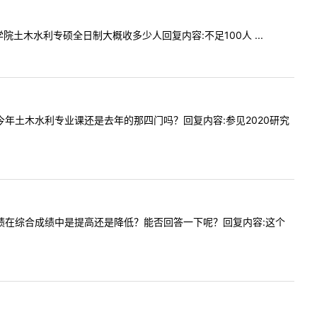
筑学院土木水利专硕全日制大概收多少人回复内容:不足100人 ...
，想问下今年土木水利专业课还是去年的那四门吗？回复内容:参见2020研究
:初试成绩在综合成绩中是提高还是降低？能否回答一下呢？回复内容:这个