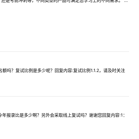
是考前冲刺等，不同类型的产品可满足您学习上的不同需求。 ...
扩招名额吗？复试比例是多少呢？回复内容:复试比例1.1.2，请及时关注
水利专硕今年报录比是多少啊？另外会采取线上复试吗？谢谢您回复内容:1：