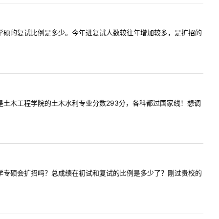
一下心理学学硕的复试比例是多少。今年进复试人数较往年增加较多，是扩招的
愿报考的是土木工程学院的土木水利专业分数293分，各科都过国家线！想调
年应用心理学专硕会扩招吗？总成绩在初试和复试的比例是多少了？刚过贵校的