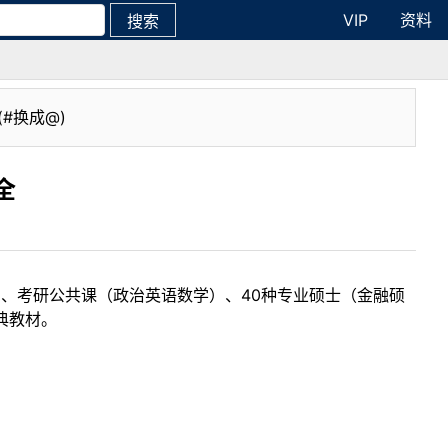
VIP
资料
搜索
(#换成@)
全
目、考研公共课（政治英语数学）、40种专业硕士（金融硕
典教材。