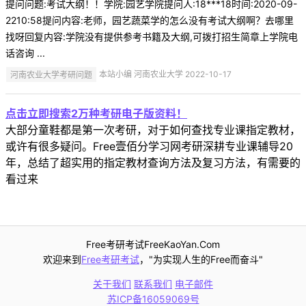
提问问题:考试大纲！！学院:园艺学院提问人:18***18时间:2020-09-
2210:58提问内容:老师，园艺蔬菜学的怎么没有考试大纲啊？去哪里
找呀回复内容:学院没有提供参考书籍及大纲,可拨打招生简章上学院电
话咨询 ...
河南农业大学考研问题
本站小编 河南农业大学 2022-10-17
点击立即搜索2万种考研电子版资料！
大部分童鞋都是第一次考研，对于如何查找专业课指定教材，
或许有很多疑问。Free壹佰分学习网考研深耕专业课辅导20
年，总结了超实用的指定教材查询方法及复习方法，有需要的
看过来
Free考研考试FreeKaoYan.Com
欢迎来到
Free考研考试
，"为实现人生的Free而奋斗"
关于我们
联系我们
电子邮件
苏ICP备16059069号