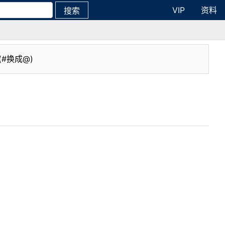
VIP
资料
搜索
(#换成@)