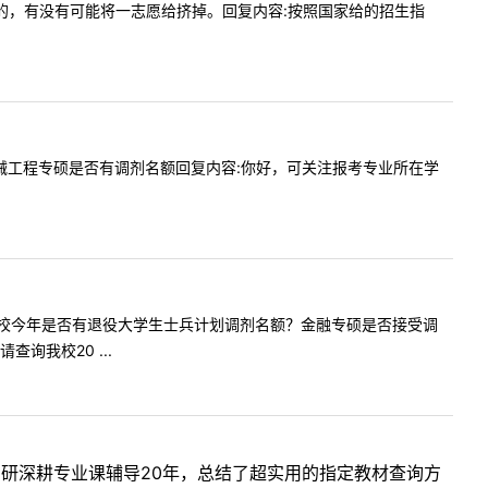
调剂过来的，有没有可能将一志愿给挤掉。回复内容:按照国家给的招生指
校今年机械工程专硕是否有调剂名额回复内容:你好，可关注报考专业所在学
好！请问贵校今年是否有退役大学生士兵计划调剂名额？金融专硕是否接受调
我校20 ...
考研深耕专业课辅导20年，总结了超实用的指定教材查询方