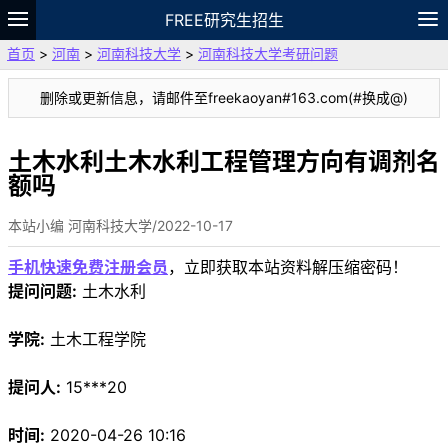
FREE研究生招生
首页
>
河南
>
河南科技大学
>
河南科技大学考研问题
题库
故事
专题
APP
笔记
论坛
删除或更新信息，请邮件至freekaoyan#163.com(#换成@)
VIP
资料
土木水利土木水利工程管理方向有调剂名
额吗
本站小编 河南科技大学/2022-10-17
手机快速免费注册会员
，立即获取本站资料解压缩密码！
提问问题:
土木水利
学院:
土木工程学院
提问人:
15***20
时间:
2020-04-26 10:16