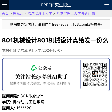
FREE研究生招生
首页
>
黑龙江
>
哈尔滨理工大学
>
哈尔滨理工大学考研问题
题库
故事
专题
APP
笔记
论坛
删除或更新信息，请邮件至freekaoyan#163.com(#换成@)
VIP
资料
801机械设计801机械设计真给发一份么
本站小编 哈尔滨理工大学/2024-10-07
提问问题:
801机械设计
学院:
机械动力工程学院
提问人:
15***20