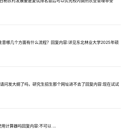
师，报考全日制农村发展要是复试排名靠后可以优先校内调剂农业管理非全
试需要注意哪几个方面有什么流程？回复内容:详见东北林业大学2025年硕
?????，请问发大纲了吗，研究生招生那个网址进不去了回复内容:现在试试
使用计算器吗回复内容:不可以 ...