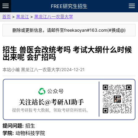
FREE研究生招生
首页
>
黑龙江
>
黑龙江八一农垦大学
题库
故事
专题
APP
笔记
论坛
删除或更新信息，请邮件至freekaoyan#163.com(#换成@)
VIP
资料
招生 兽医会改统考吗 考试大纲什么时候
出来呢 会扩招吗
本站小编 黑龙江八一农垦大学/2024-12-21
提问问题:
招生
学院:
动物科技学院