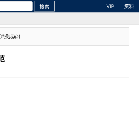
VIP
资料
搜索
(#换成@)
范