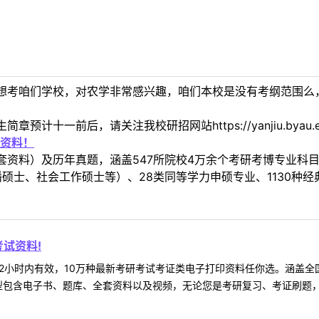
想考咱们学校，对农学非常感兴趣，咱们本校是没有考纲范围么
十一前后，请关注我校研招网站https://yanjiu.byau.edu.cn
资料！
套资料）及历年真题，涵盖547所院校4万余个考研考博专业科
硕士、社会工作硕士等）、28类同等学力申硕专业、1130种经
试资料!
2小时内有效，10万种最新考研考试考证类电子打印资料任你选。涵盖全国
型包含电子书、题库、全套资料以及视频，无论您是考研复习、考证刷题，还