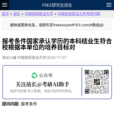
FREE研究生招生
首页
>
湖北
>
中南财经政法大学
>
中南财经政法大学考研问题
题库
故事
专题
APP
笔记
论坛
删除或更新信息，请邮件至freekaoyan#163.com(#换成@)
VIP
资料
报考条件国家承认学历的本科结业生符合
校根据本单位的培养目标对
本站小编 中南财经政法大学/2022-11-07
提问问题:
报考条件