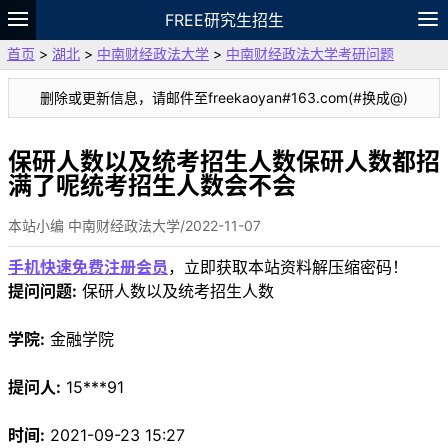
FREE研究生招生
首页
>
湖北
>
中南财经政法大学
>
中南财经政法大学考研问题
题库
故事
专题
APP
笔记
论坛
删除或更新信息，请邮件至freekaoyan#163.com(#换成@)
VIP
资料
保研人数以及统考招生人数保研人数都招
满了呢统考招生人数会不会
本站小编 中南财经政法大学/2022-11-07
手机快速免费注册会员
，立即获取本站资料解压缩密码！
提问问题:
保研人数以及统考招生人数
学院:
金融学院
提问人:
15***91
时间:
2021-09-23 15:27