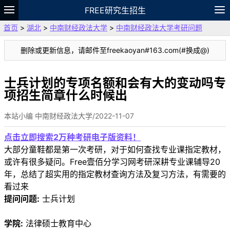
FREE研究生招生
首页
>
湖北
>
中南财经政法大学
>
中南财经政法大学考研问题
题库
故事
专题
APP
笔记
论坛
删除或更新信息，请邮件至freekaoyan#163.com(#换成@)
VIP
资料
士兵计划的专项名额和会有大的变动吗专
项招生简章什么时候出
本站小编 中南财经政法大学/2022-11-07
点击立即搜索2万种考研电子版资料！
大部分童鞋都是第一次考研，对于如何查找专业课指定教材，
或许有很多疑问。Free壹佰分学习网考研深耕专业课辅导20
年，总结了超实用的指定教材查询方法及复习方法，有需要的
看过来
提问问题:
士兵计划
学院:
法律硕士教育中心