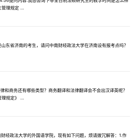
2214:56提问内容:我想咨询下非全日制法硕研究生的教学时间是怎么样
理规定 ...
:您好，我是山东省济南的考生，请问中南财经政法大学在济南设有报考点吗？
的翻译除了法律和商务还有哪些类型？商务翻译和法律翻译会不会出汉译英呢？
规定》 ...
算报考中南财经政法大学的外国语学院，现有如下问题，烦请拨冗解答：1.作