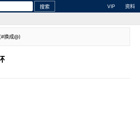
VIP
资料
搜索
(#换成@)
环