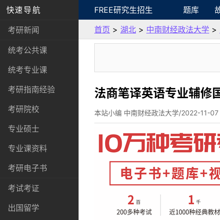
快速导航
FREE研究生招生
题库
首页
>
湖北
>
中南财经政法大学
>
考研新闻
统考公共课
统考专业课
考研指南经验
法商笔译英语专业辅修
考研院校
本站小编 中南财经政法大学/2022-11-07
专业硕士
专业课资料
考研电子书
考试考证
出国留学