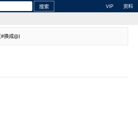
VIP
资料
搜索
(#换成@)