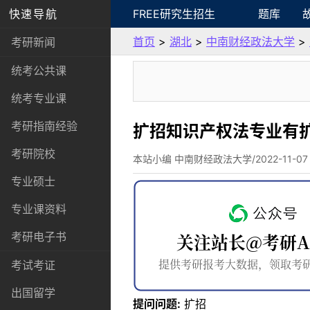
快速导航
FREE研究生招生
题库
首页
>
湖北
>
中南财经政法大学
>
考研新闻
统考公共课
统考专业课
考研指南经验
扩招知识产权法专业有
考研院校
本站小编 中南财经政法大学/2022-11-07
专业硕士
专业课资料
考研电子书
考试考证
出国留学
提问问题:
扩招