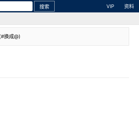
VIP
资料
搜索
(#换成@)