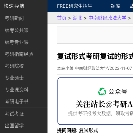
快速导航
FREE研究生招生
题库
首页
>
湖北
>
中南财经政法大学
>
考研新闻
统考公共课
统考专业课
考研指南经验
复试形式考研复试的形
考研院校
本站小编 中南财经政法大学/2022-11-07
专业硕士
专业课资料
考研电子书
考试考证
出国留学
提问问题:
复试形式