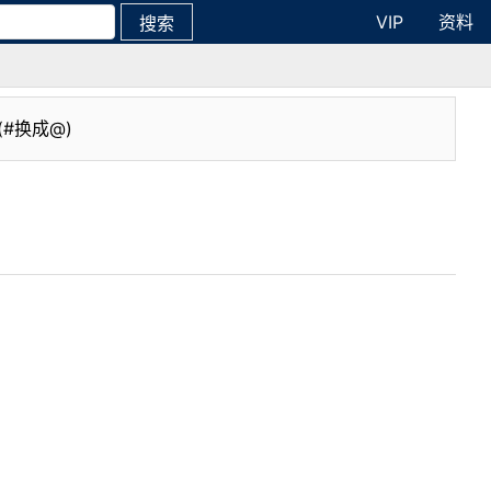
VIP
资料
搜索
(#换成@)