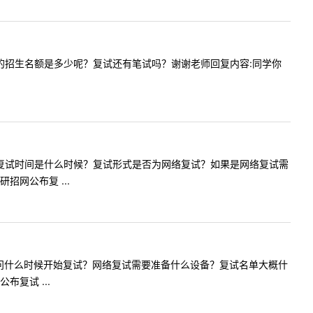
保险专硕的招生名额是多少呢？复试还有笔试吗？谢谢老师回复内容:同学你
请问今年的复试时间是什么时候？复试形式是否为网络复试？如果是网络复试需
网公布复 ...
老师您好，请问什么时候开始复试？网络复试需要准备什么设备？复试名单大概什
复试 ...