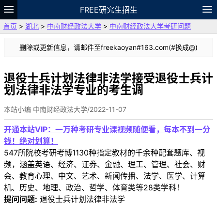
FREE研究生招生
首页
>
湖北
>
中南财经政法大学
>
中南财经政法大学考研问题
题库
故事
专题
APP
笔记
论坛
删除或更新信息，请邮件至freekaoyan#163.com(#换成@)
VIP
资料
退役士兵计划法律非法学接受退役士兵计
划法律非法学专业的考生调
本站小编 中南财经政法大学/2022-11-07
开通本站VIP：一万种考研专业课视频随便看，每本不到一分
钱！绝对划算！
547所院校考研考博1130种指定教材的千余种配套题库、视
频，涵盖英语、经济、证券、金融、理工、管理、社会、财
会、教育心理、中文、艺术、新闻传播、法学、医学、计算
机、历史、地理、政治、哲学、体育类等28类学科！
提问问题:
退役士兵计划法律非法学