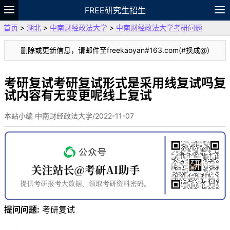
FREE研究生招生
首页
>
湖北
>
中南财经政法大学
>
中南财经政法大学考研问题
题库
故事
专题
APP
笔记
论坛
删除或更新信息，请邮件至freekaoyan#163.com(#换成@)
VIP
资料
考研复试考研复试形式是采用线复试吗复
试内容有无变更呢线上复试
本站小编 中南财经政法大学/2022-11-07
提问问题:
考研复试