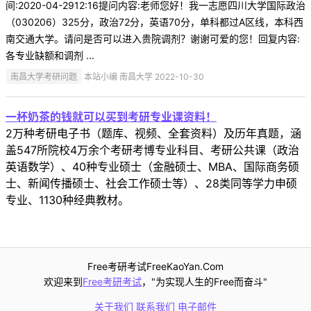
间:2020-04-2912:16提问内容:老师您好！我一志愿四川大学国际政治
（030206）325分，政治72分，英语70分，单科都过A区线，本科西
南交通大学。请问是否可以进入贵院调剂？谢谢可爱的您！回复内容:
各专业缺额和调剂 ...
南昌大学考研问题
本站小编 南昌大学 2022-10-30
一杯奶茶的钱就可以买到考研专业课资料！
2万种考研电子书（题库、视频、全套资料）及历年真题，涵
盖547所院校4万余个考研考博专业科目、考研公共课（政治
英语数学）、40种专业硕士（金融硕士、MBA、国际商务硕
士、新闻传播硕士、社会工作硕士等）、28类同等学力申硕
专业、1130种经典教材。
Free考研考试FreeKaoYan.Com
欢迎来到
Free考研考试
，"为实现人生的Free而奋斗"
关于我们
联系我们
电子邮件