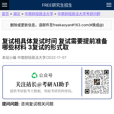
FREE研究生招生
首页
>
湖北
>
中南财经政法大学
>
中南财经政法大学考研问题
题库
故事
专题
APP
笔记
论坛
删除或更新信息，请邮件至freekaoyan#163.com(#换成@)
VIP
资料
复试相具体复试时间 复试需要提前准备
哪些材料 3复试的形式取
本站小编 中南财经政法大学/2022-11-07
提问问题:
咨询复试相关问题