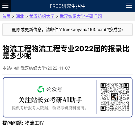
FREE研究生招生
首页
>
湖北
>
武汉纺织大学
>
武汉纺织大学考研问题
题库
故事
专题
APP
笔记
论坛
删除或更新信息，请邮件至freekaoyan#163.com(#换成@)
VIP
资料
物流工程物流工程专业2022届的报录比
是多少呢
本站小编 武汉纺织大学/2022-11-07
提问问题:
物流工程