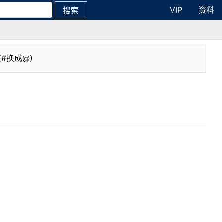
VIP
资料
搜索
(#换成@)