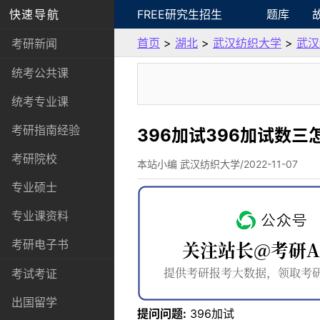
快速导航
FREE研究生招生
题库
首页
>
湖北
>
武汉纺织大学
>
武汉
考研新闻
统考公共课
统考专业课
考研指南经验
396加试396加试数
考研院校
本站小编 武汉纺织大学/2022-11-07
专业硕士
专业课资料
考研电子书
考试考证
出国留学
提问问题:
396加试