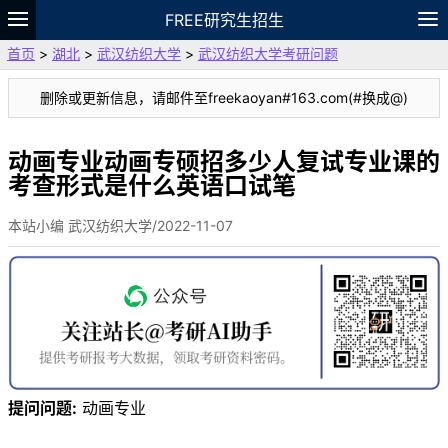
FREE研究生招生
首页
>
湖北
>
武汉纺织大学
>
武汉纺织大学考研问题
题库
故事
专题
APP
笔记
论坛
删除或更新信息，请邮件至freekaoyan#163.com(#换成@)
VIP
资料
动画专业动画专硕招多少人复试专业课的
考查形式是什么英语口试笔
本站小编 武汉纺织大学/2022-11-07
提问问题:
动画专业