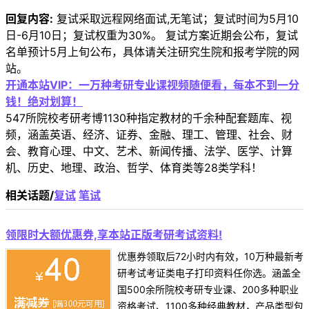
回复内容:
复试采取远程网络面试,无笔试；复试时间为5月10
日-6月10日；复试权重为30%。 复试方案近期会公布，复试
名单预计5月上旬公布，具体请关注研究生院和报考学院的网
站。
开通本站VIP：一万种考研专业课视频随便看，每本不到一分
钱！绝对划算！
547所院校考研考博1130种指定教材的千余种配套题库、视
频，涵盖英语、经济、证券、金融、理工、管理、社会、财
会、教育心理、中文、艺术、新闻传播、法学、医学、计算
机、历史、地理、政治、哲学、体育类等28类学科！
相关话题/
复试
笔试
领限时大额优惠券,享本站正版考研考试资料!
优惠券领取后72小时内有效，10万种最新考
研考试考证类电子打印资料任你选。涵盖全
国500余所院校考研专业课、200多种职业
资格考试、1100多种经典教材，产品类型包