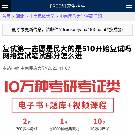
FREE研究生招生
首页
>
湖北
>
中南民族大学
>
中南民族大学考研问题
题库
故事
专题
APP
笔记
论坛
删除或更新信息，请邮件至freekaoyan#163.com(#换成@)
VIP
资料
复试第一志愿是民大的是510开始复试吗
网络复试笔试部分怎么进
本站小编 中南民族大学/2022-11-07