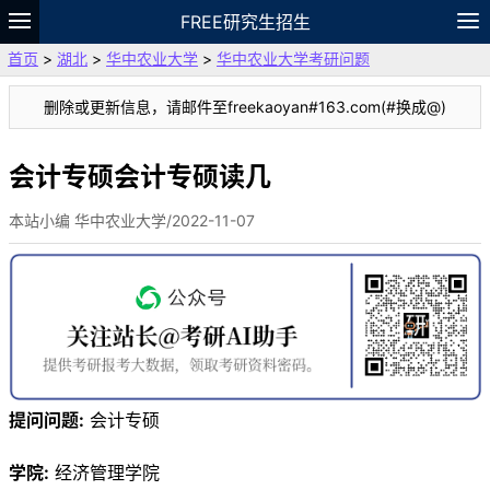
FREE研究生招生
首页
>
湖北
>
华中农业大学
>
华中农业大学考研问题
题库
故事
专题
APP
笔记
论坛
删除或更新信息，请邮件至freekaoyan#163.com(#换成@)
VIP
资料
会计专硕会计专硕读几
本站小编 华中农业大学/2022-11-07
提问问题:
会计专硕
学院:
经济管理学院