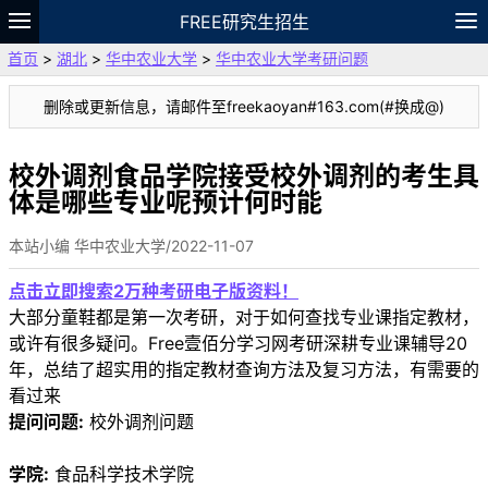
FREE研究生招生
首页
>
湖北
>
华中农业大学
>
华中农业大学考研问题
题库
故事
专题
APP
笔记
论坛
删除或更新信息，请邮件至freekaoyan#163.com(#换成@)
VIP
资料
校外调剂食品学院接受校外调剂的考生具
体是哪些专业呢预计何时能
本站小编 华中农业大学/2022-11-07
点击立即搜索2万种考研电子版资料！
大部分童鞋都是第一次考研，对于如何查找专业课指定教材，
或许有很多疑问。Free壹佰分学习网考研深耕专业课辅导20
年，总结了超实用的指定教材查询方法及复习方法，有需要的
看过来
提问问题:
校外调剂问题
学院:
食品科学技术学院