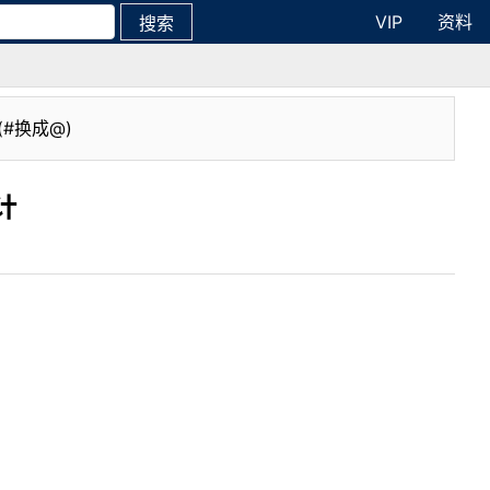
VIP
资料
搜索
(#换成@)
计