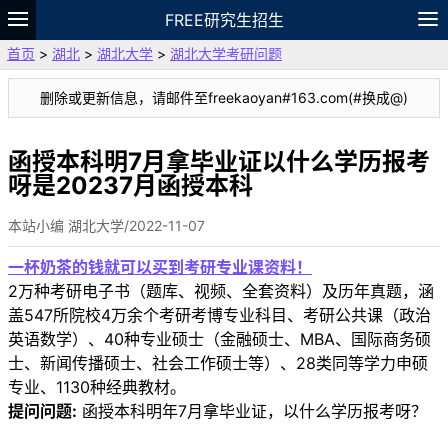
FREE研究生招生
首页
>
湖北
>
湖北大学
>
湖北大学考研问题
题库
故事
专题
APP
笔记
论坛
删除或更新信息，请邮件至freekaoyan#163.com(#换成@)
VIP
资料
函授本科明7月拿毕业证以什么学历报考
呀是20237月函授本科
本站小编 湖北大学/2022-11-07
一杯奶茶的钱就可以买到考研专业课资料！
2万种考研电子书（题库、视频、全套资料）及历年真题，涵
盖547所院校4万余个考研考博专业科目、考研公共课（政治
英语数学）、40种专业硕士（金融硕士、MBA、国际商务硕
士、新闻传播硕士、社会工作硕士等）、28类同等学力申硕
专业、1130种经典教材。
提问问题:
函授本科明年7月拿毕业证，以什么学历报考呀？