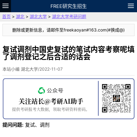
FREE研究生招生
首页
>
湖北
>
湖北大学
>
湖北大学考研问题
题库
故事
专题
APP
笔记
论坛
删除或更新信息，请邮件至freekaoyan#163.com(#换成@)
VIP
资料
复试调剂中国史复试的笔试内容考察呢填
了调剂登记之后合适的话会
本站小编 湖北大学/2022-11-07
提问问题:
复试、调剂