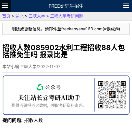
FREE研究生招生
首页
>
湖北
>
三峡大学
>
三峡大学考研问题
题库
故事
专题
APP
笔记
论坛
删除或更新信息，请邮件至freekaoyan#163.com(#换成@)
VIP
资料
招收人数085902水利工程招收88人包
括推免生吗 报录比是
本站小编 三峡大学/2022-11-07
提问问题:
招收人数