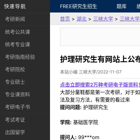
快速导航
FREE研究生招生
题库
首页
>
湖北
>
三峡大学
>
三峡大学
考研新闻
统考公共课
统考专业课
考研指南经验
护理研究生有网站上公
考研院校
本站小编 三峡大学/2022-11-07
专业硕士
点击立即搜索2万种考研电子版资料
大部分童鞋都是第一次考研，对于如
专业课资料
法及复习方法，有需要的看过来
考研电子书
提问问题:
护理研究生
考试考证
学院:
基础医学院
出国留学
提问人:
99***om