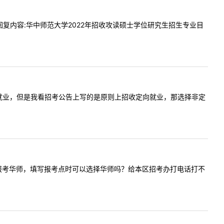
非全吗回复内容:华中师范大学2022年招收攻读硕士学位研究生招生专业目
填了非定向就业，但是我看招考公告上写的是原则上招收定向就业，那选择非定
口的往届生报考华师，填写报考点时可以选择华师吗？给本区招考办打电话打不